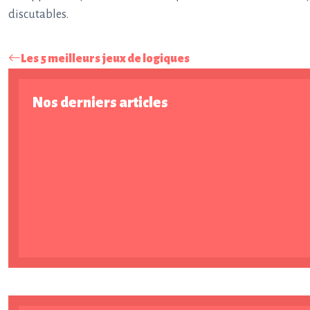
discutables.
Les 5 meilleurs jeux de logiques
Nos derniers articles
Parrainage mots fléchés : comprendre la définition d
Comment choisir les jeux en bois adaptés à l’âge de 
Les tables multi-jeux et Babyfoot Kangui
Comment bien choisir un drone pour enfant ?
Un Quizz de connaissances littéraires