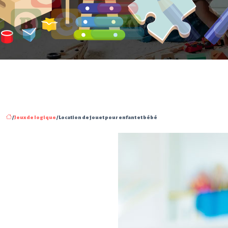
/
Jeux de logique
/ Location de jouet pour enfant et bébé