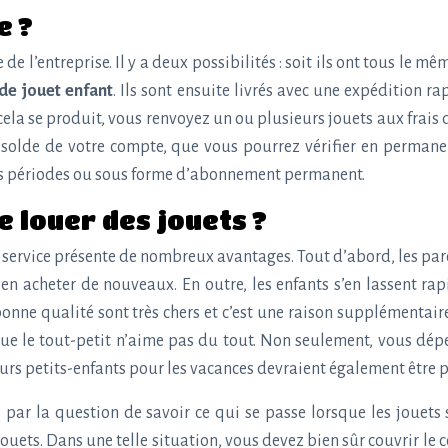
e ?
e l’entreprise. Il y a deux possibilités : soit ils ont tous le m
 de jouet enfant
. Ils sont ensuite livrés avec une expédition r
cela se produit, vous renvoyez un ou plusieurs jouets aux frais d
e solde de votre compte, que vous pourrez vérifier en permane
urtes périodes ou sous forme d’abonnement permanent.
e louer des jouets ?
 service présente de nombreux avantages. Tout d’abord, les pa
n acheter de nouveaux. En outre, les enfants s’en lassent rap
nne qualité sont très chers et c’est une raison supplémentaire 
ue le tout-petit n’aime pas du tout. Non seulement, vous dépe
urs petits-enfants pour les vacances devraient également être pa
par la question de savoir ce qui se passe lorsque les jouets 
ouets. Dans une telle situation, vous devez bien sûr couvrir le 