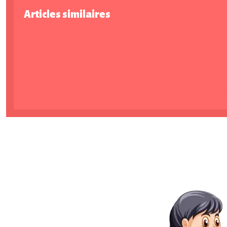
Articles similaires
Quel cadeau en bois offrir pour Nöel ?
Les avantages de jouer aux mots croisés
Quels types de jeux sont efficaces pour mon enfant ?
Rafraîchissez votre cerveau avec les jeux de logiqu