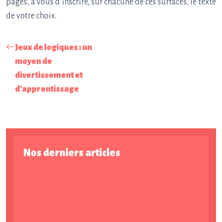
pages, à vous d’inscrire, sur chacune de ces surfaces, le texte
de votre choix.
Jeux de logiques : un
moyen de
divertissement et
d’apprentissage
Nos derniers articles
Parrainage mots fléchés : comprendre la
définition dans les jeux de lettres
Comment choisir les jeux en bois adaptés à
l’âge de mon enfant ?