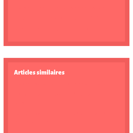
Les tables multi-jeux et Babyfoot Kangui
Location de jouet pour enfant et bébé
Comment bien choisir un drone pour enfant ?
Articles similaires
Les avantages de jouer aux mots croisés
Quels types de jeux sont efficaces pour mon
enfant ?
Rafraîchissez votre cerveau avec les jeux de
logiques pour adultes
Les 5 meilleurs jeux de logiques