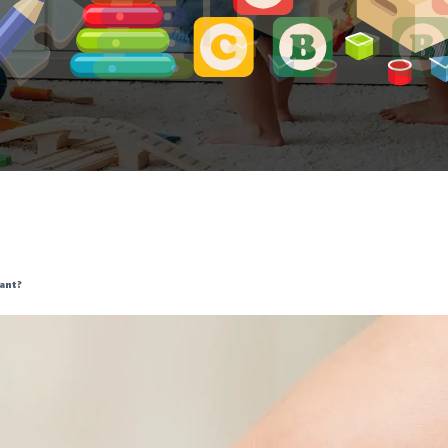
ant ?