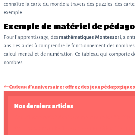
connaître la carte du monde a travers des puzzles, des cart
exemple.
Exemple de matériel de pédag
Pour l’apprentissage, des
mathématiques Montessori
, a en
ans. Les aides à comprendre le fonctionnement des nombres 
calcul mental et de numération. Ce tableau qui comporte de
nombres
Cadeau d’anniversaire : offrez des jeux pédagogiques
Nos derniers articles
Parrainage mots fléchés : comprendre la définition d
Comment choisir les jeux en bois adaptés à l’âge de 