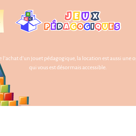
 l’achat d’un jouet pédagogique, la location est aussi une 
qui vous est désormais accessible.
Plan du site
Parce qu'il n’y a pas mieux que les jeux pour apprendre