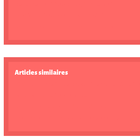
Les tables multi-jeux et Babyfoot Kangui
Location de jouet pour enfant et bébé
Comment bien choisir un drone pour enfant ?
Articles similaires
Télécharger des fiches et exercices de mathématiq
La tendance des jeux durables
Comment utiliser la dictée numérique ?
Pourquoi préférer des jeux en bois pour ses enfants