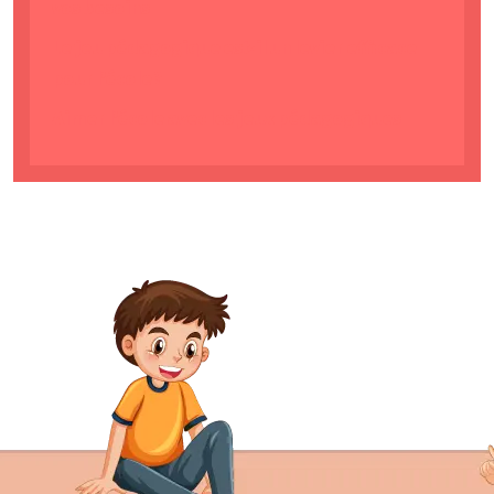
vos besoins
Le jeu pédagogique est-il un levier efficace
pour l’école ?
Aimer l’école avec les jeux pédagogiques