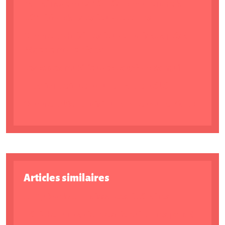
Parrainage mots fléchés : comprendre la
définition dans les jeux de lettres
Comment choisir les jeux en bois adaptés à
l’âge de mon enfant ?
Les tables multi-jeux et Babyfoot Kangui
Location de jouet pour enfant et bébé
Comment bien choisir un drone pour enfant ?
Articles similaires
Un Quizz de connaissances littéraires
Dénicher un papier de soie qui correspond à